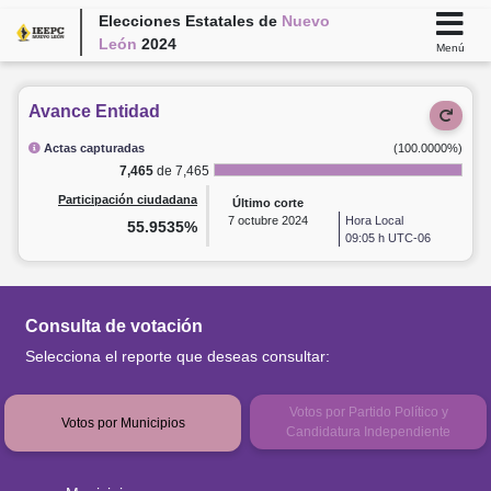
Elecciones Estatales de
Nuevo
León
2024
Menú
Avance Entidad
Actas capturadas
(100.0000%)
7,465
de 7,465
Participación ciudadana
Último corte
7
octubre 2024
Hora Local
55.9535%
09:05 h UTC-06
Consulta de votación
Selecciona el reporte que deseas consultar:
Votos por Partido Político y
Votos por Municipios
Candidatura Independiente